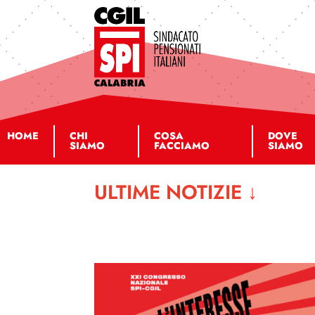
HOME
CHI
COSA
DOVE
SIAMO
FACCIAMO
SIAMO
ULTIME NOTIZIE
↓