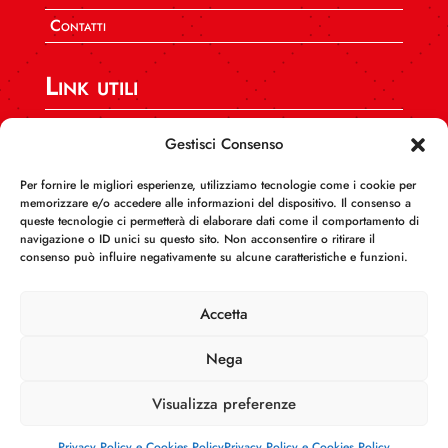
Contatti
Link utili
SPI CGIL Nazionale
Gestisci Consenso
CGIL CAFF Nazionale
Per fornire le migliori esperienze, utilizziamo tecnologie come i cookie per
CGIL Calabria
memorizzare e/o accedere alle informazioni del dispositivo. Il consenso a
queste tecnologie ci permetterà di elaborare dati come il comportamento di
INCA Calabria
navigazione o ID unici su questo sito. Non acconsentire o ritirare il
consenso può influire negativamente su alcune caratteristiche e funzioni.
AUSER Calabria
FEDERCONSUMATORI Calabria
Accetta
Nega
Visualizza preferenze
Informativa sul trattamento dei dati
Copyright ©
2022-2024 –
Spi Cgil Calabria
Privacy Policy e Cookies Policy
Privacy Policy e Cookies Policy