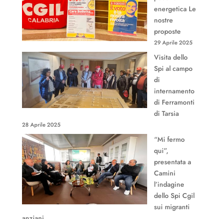
energetica Le
nostre
proposte
29 Aprile 2025
Visita dello
Spi al campo
di
internamento
di Ferramonti
di Tarsia
28 Aprile 2025
“Mi fermo
qui”,
presentata a
Camini
l’indagine
dello Spi Cgil
sui migranti
anziani