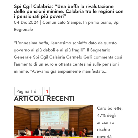
Spi Cgil Calabria: “Una beffa la rivalutazione
delle pensioni minime. Calabria tra le regioni con
i pensionati più poveri”
04 Dic 2024
|
Comunicato Stampa
,
In primo piano
,
Spi
Regionale
“L’ennesima beffa, l’ennesimo schiaffo dato da questo
governo ai più deboli e ai più fragili”. Il Segretario
Generale Spi Cgil Calabria Carmelo Gullì commenta così
l’aumento di un euro e ottanta centesimi sulle pensioni
minime. “Avevamo già ampiamente manifestato...
Pagina 1 di 1
1
ARTICOLI RECENTI
Caro bollette,
47% degli
anziani a
rischio
povertà