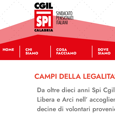
HOME
CHI
COSA
DOVE
SIAMO
FACCIAMO
SIAMO
CAMPI DELLA LEGALITA
Da oltre dieci anni Spi Cgi
Libera e Arci nell’ accoglie
decine di volontari provenie