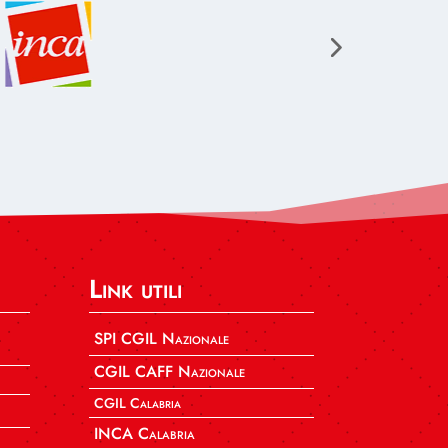
Link utili
SPI CGIL Nazionale
CGIL CAFF Nazionale
CGIL Calabria
INCA Calabria