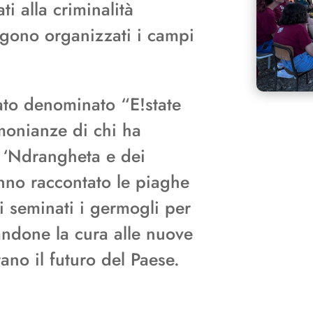
ti alla criminalità
ngono organizzati i campi
tato denominato “E!state
imonianze di chi ha
a ‘Ndrangheta e dei
nno raccontato le piaghe
ti seminati i germogli per
andone la cura alle nuove
no il futuro del Paese.