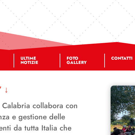
ULTIME
FOTO
CONTATTI
NOTIZIE
GALLERY
’
↓
l Calabria collabora con
nza e gestione delle
nti da tutta Italia che