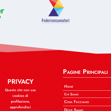
Pagine Principali
PRIVACY
Home
Questo sito non usa
Chi Siamo
cookies di
profilazione,
Cosa Facciamo
approfondisci
Dove Siamo