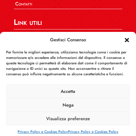
Contatti
Link utili
SPI CGIL Nazionale
Gestisci Consenso
CGIL CAFF Nazionale
Per fornire le migliori esperienze, utilizziamo tecnologie come i cookie per
CGIL Calabria
memorizzare e/o accedere alle informazioni del dispositivo. Il consenso a
queste tecnologie ci permetterà di elaborare dati come il comportamento di
INCA Calabria
navigazione o ID unici su questo sito. Non acconsentire o ritirare il
consenso può influire negativamente su alcune caratteristiche e funzioni.
AUSER Calabria
FEDERCONSUMATORI Calabria
Accetta
Nega
Visualizza preferenze
Informativa sul trattamento dei dati
Copyright ©
2022-2024 –
Spi Cgil Calabria
Privacy Policy e Cookies Policy
Privacy Policy e Cookies Policy
Progettato e realizzato da:
GenusLab.IT