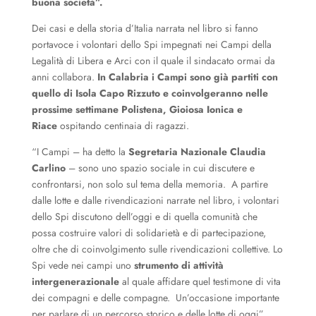
buona società”.
Dei casi e della storia d’Italia narrata nel libro si fanno
portavoce i volontari dello Spi impegnati nei Campi della
Legalità di Libera e Arci con il quale il sindacato ormai da
anni collabora.
In Calabria i Campi sono già partiti con
quello di Isola Capo Rizzuto e coinvolgeranno nelle
prossime settimane Polistena, Gioiosa Ionica e
Riace
ospitando centinaia di ragazzi.
“I Campi – ha detto la
Segretaria Nazionale Claudia
Carlino
– sono uno spazio sociale in cui discutere e
confrontarsi, non solo sul tema della memoria. A partire
dalle lotte e dalle rivendicazioni narrate nel libro, i volontari
dello Spi discutono dell’oggi e di quella comunità che
possa costruire valori di solidarietà e di partecipazione,
oltre che di coinvolgimento sulle rivendicazioni collettive. Lo
Spi vede nei campi uno
strumento di attività
intergenerazionale
al quale affidare quel testimone di vita
dei compagni e delle compagne. Un’occasione importante
per parlare di un percorso storico e delle lotte di oggi”.