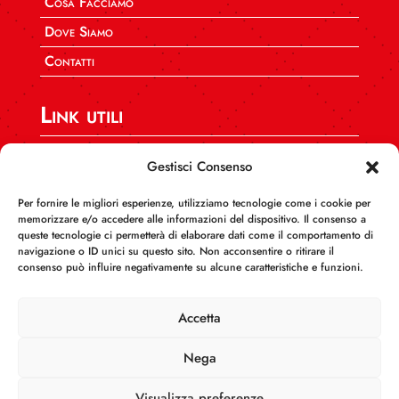
Cosa Facciamo
Dove Siamo
Contatti
Link utili
SPI CGIL Nazionale
Gestisci Consenso
CGIL CAFF Nazionale
Per fornire le migliori esperienze, utilizziamo tecnologie come i cookie per
CGIL Calabria
memorizzare e/o accedere alle informazioni del dispositivo. Il consenso a
queste tecnologie ci permetterà di elaborare dati come il comportamento di
INCA Calabria
navigazione o ID unici su questo sito. Non acconsentire o ritirare il
consenso può influire negativamente su alcune caratteristiche e funzioni.
AUSER Calabria
FEDERCONSUMATORI Calabria
Accetta
Nega
Visualizza preferenze