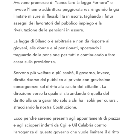
Avevano promesso di “cancellare la legge Fornero” e
invece l’hanno addirittura peggiorata restringendo le già
limitate misure di flessibilità in uscita, tagliando i futuri
assegni dei lavoratori del pubblico impiego e la
rivalutazione delle pensioni in essere.
La legge di Bilancio è arbitraria e non dà risposte ai
giovani, alle donne e ai pensionati, spostando il
traguardo della pensione per tutti e continuando a fare
cassa sulla previdenza.
Servono più welfare e più sanità, il governo, invece,
dirotta risorse dal pubblico al privato con gravissime
conseguenze sul diritto alla salute dei cittadini. La
direzione verso la quale si sta andando è quella del
diritto alla cura garantito solo a chi ha i soldi per curarsi,
stracciando la nostra Costituzione.
Ecco perché saremo presenti agli appuntamenti di piazza
e agli scioperi indetti da Cgil e Uil Calabria contro
l’arroganza di questo governo che vuole limitare il diritto