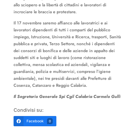
allo sciopero e la libertà di cittadini e lavoratori di
incrociare le braccia e protestare.
Il 17 novembre saremo affianco alle lavoratrici e ai
lavoratori dipendenti di tutti i comparti del pubblico
impiego, Istruzione, Università e Ricerca, trasporti, Sanità
pubblica e privata, Terzo Settore, nonché i dipendenti
dei consorzi di bonifica e delle aziende in appalto dei
suddetti siti e luoghi di lavoro (come ristorazione
collettiva, mensa scolastica ed aziendali, vigilanza e
guardiania, polizia e multiservizi, compreso l’igiene
ambientale), nei tre presidi davanti alle Prefetture di
Cosenza, Catanzaro e Reggio Calabria.
Il Segretario Generale Spi Cgil Calabria Carmelo Gullì
Condivisi su:
Facebook
0