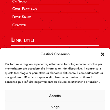
Chi Siamo
Cosa Facciamo
Dove Siamo
Contatti
Link utili
SPI CGIL Nazionale
Gestisci Consenso
CGIL CAFF Nazionale
Per fornire le migliori esperienze, utilizziamo tecnologie come i cookie per
CGIL Calabria
memorizzare e/o accedere alle informazioni del dispositivo. Il consenso a
queste tecnologie ci permetterà di elaborare dati come il comportamento di
INCA Calabria
navigazione o ID unici su questo sito. Non acconsentire o ritirare il
consenso può influire negativamente su alcune caratteristiche e funzioni.
AUSER Calabria
FEDERCONSUMATORI Calabria
Accetta
Nega