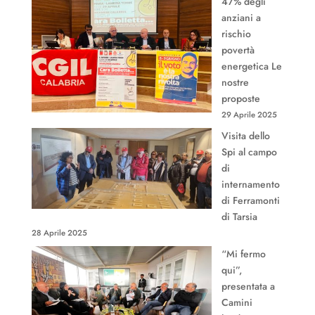
47% degli
anziani a
rischio
povertà
energetica Le
nostre
proposte
29 Aprile 2025
Visita dello
Spi al campo
di
internamento
di Ferramonti
di Tarsia
28 Aprile 2025
“Mi fermo
qui”,
presentata a
Camini