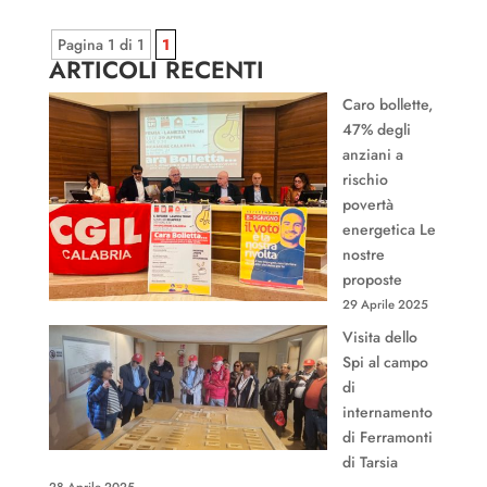
Pagina 1 di 1
1
ARTICOLI RECENTI
Caro bollette,
47% degli
anziani a
rischio
povertà
energetica Le
nostre
proposte
29 Aprile 2025
Visita dello
Spi al campo
di
internamento
di Ferramonti
di Tarsia