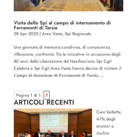
Visita dello Spi al campo di internamento di
Ferramonti di Tarsia
28 Apr 2025
|
Area Vasta
,
Spi Regionale
Una giornata di memoria condivisa, di conoscenza,
riflessione, confronto. Tra le iniziative in occasione degli
80 anni dalla Liberazione dal Nazifascismo Spi Cgil
Calabria e Spi Cgil Area Vasta hanno deciso di visitare il
𝐂𝐚𝐦𝐩𝐨 𝐝𝐢 𝐝𝐞𝐭𝐞𝐧𝐳𝐢𝐨𝐧𝐞 𝐝𝐢 𝐅𝐞𝐫𝐫𝐚𝐦𝐨𝐧𝐭𝐢 𝐝𝐢 𝐓𝐚𝐫𝐬𝐢𝐚....
Pagina 1 di 1
1
ARTICOLI RECENTI
Caro bollette,
47% degli
anziani a
rischio