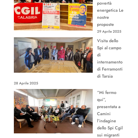
povertà
energetica Le
nostre
proposte
29 Aprile 2025
Visita dello
Spi al campo
di
internamento
di Ferramonti
di Tarsia
28 Aprile 2025
“Mi fermo
qui”,
presentata a
Camini
l’indagine
dello Spi Cgil
sui migranti