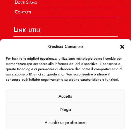
Dove Siamo
Contatti
Link utili
SPI CGIL Nazionale
Gestisci Consenso
CGIL CAFF Nazionale
Per fornire le migliori esperienze, utilizziamo tecnologie come i cookie per
CGIL Calabria
memorizzare e/o accedere alle informazioni del dispositivo. Il consenso a
queste tecnologie ci permetterà di elaborare dati come il comportamento di
INCA Calabria
navigazione o ID unici su questo sito. Non acconsentire o ritirare il
consenso può influire negativamente su alcune caratteristiche e funzioni.
AUSER Calabria
FEDERCONSUMATORI Calabria
Accetta
Nega
Visualizza preferenze
Informativa sul trattamento dei dati