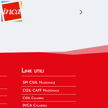
Link utili
SPI CGIL Nazionale
CGIL CAFF Nazionale
CGIL Calabria
INCA Calabria