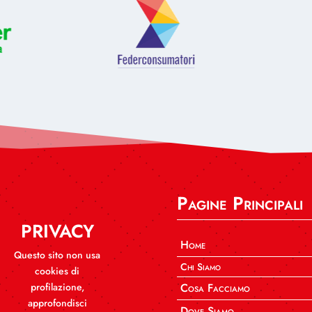
Pagine Principali
PRIVACY
Home
Questo sito non usa
Chi Siamo
cookies di
profilazione,
Cosa Facciamo
approfondisci
Dove Siamo