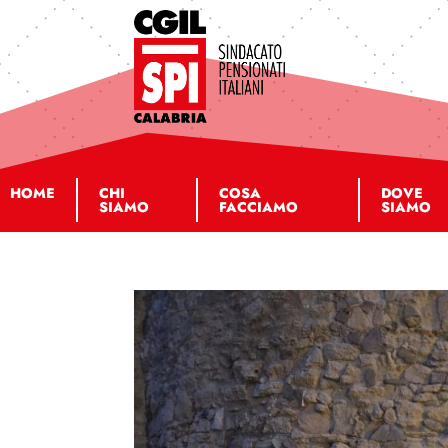
HOME
CHI
COSA
DOVE
SIAMO
FACCIAMO
SIAMO