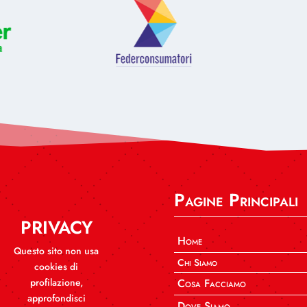
Pagine Principali
PRIVACY
Home
Questo sito non usa
Chi Siamo
cookies di
profilazione,
Cosa Facciamo
approfondisci
Dove Siamo