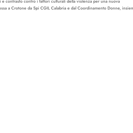
 e contrasto contro i fattori culturali della violenza per una nuova
 promossa a Crotone da Spi CGIL Calabria e dal Coordinamento Donne, insie