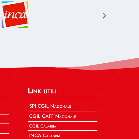
Link utili
SPI CGIL Nazionale
CGIL CAFF Nazionale
CGIL Calabria
INCA Calabria