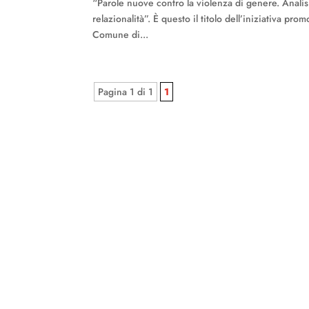
“Parole nuove contro la violenza di genere. Analisi
relazionalità”. È questo il titolo dell’iniziativa
Comune di...
Pagina 1 di 1
1