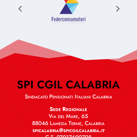
SPI CGIL CALABRIA
Sindacato Pensionati Italiani Calabria
Sede Regionale
Via del Mare, 65
88046 Lamezia Terme, Calabria
spicalabria@spicgilcalabria.it